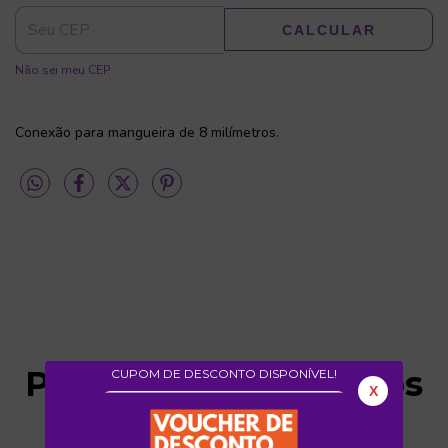
CALCULAR
Não sei meu CEP
Conexão para mangueira de 8 milímetros.
Produtos relacionados
CUPOM DE DESCONTO DISPONÍVEL!
X