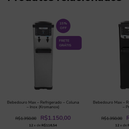
15
%
OFF
FRETE
GRÁTIS
Bebedouro Max – Refrigerado – Coluna
Bebedouro Max – Re
– Inox (Kromanox)
– P
R$1.150,00
R$1.350,00
R$1.350,00
12
x de
R$116,54
12
x de