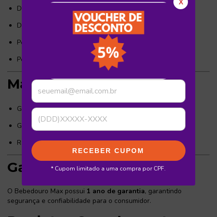
X
Dimensões do produto:
98 x 28 x 38 cm (A x L x P)
Dimensões com embalagem:
100 x 30 x 40 cm (A x L x P)
Peso líquido:
11 kg
Peso bruto:
12 kg
Materiais e componentes
Gabinete:
Aço galvanizado
Gás refrigerante:
R134a
Reservatórios e mangueiras:
Material atóxico
RECEBER CUPOM
Garantia
* Cupom limitado a uma compra por CPF.
O Bebedouro Max possui
1 ano de garantia
, garantindo
segurança e confiabilidade para o consumidor.