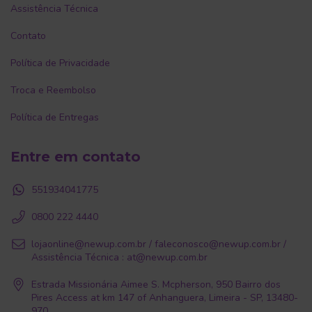
Assistência Técnica
Contato
Política de Privacidade
Troca e Reembolso
Política de Entregas
Entre em contato
551934041775
0800 222 4440
lojaonline@newup.com.br
/
faleconosco@newup.com.br
/
Assistência Técnica :
at@newup.com.br
Estrada Missionária Aimee S. Mcpherson, 950 Bairro dos
Pires Access at km 147 of Anhanguera, Limeira - SP, 13480-
970