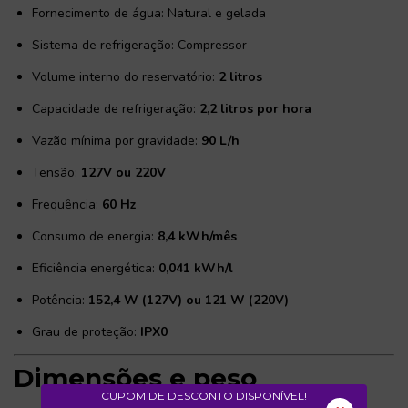
Fornecimento de água: Natural e gelada
Sistema de refrigeração: Compressor
Volume interno do reservatório:
2 litros
Capacidade de refrigeração:
2,2 litros por hora
Vazão mínima por gravidade:
90 L/h
Tensão:
127V ou 220V
Frequência:
60 Hz
Consumo de energia:
8,4 kWh/mês
Eficiência energética:
0,041 kWh/l
Potência:
152,4 W (127V) ou 121 W (220V)
Grau de proteção:
IPX0
Dimensões e peso
CUPOM DE DESCONTO DISPONÍVEL!